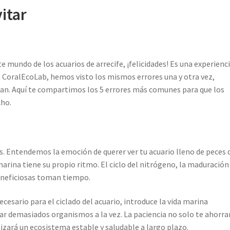
itar
e mundo de los acuarios de arrecife, ¡felicidades! Es una experienc
En CoralEcoLab, hemos visto los mismos errores una y otra vez,
an. Aquí te compartimos los 5 errores más comunes para que los
cho.
os. Entendemos la emoción de querer ver tu acuario lleno de peces 
marina tiene su propio ritmo. El ciclo del nitrógeno, la maduración
beneficiosas toman tiempo.
cesario para el ciclado del acuario, introduce la vida marina
ar demasiados organismos a la vez. La paciencia no solo te ahorra
izará un ecosistema estable y saludable a largo plazo.