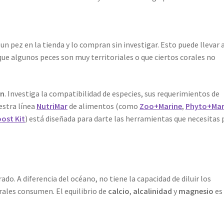
n pez en la tienda y lo compran sin investigar. Esto puede llevar 
ue algunos peces son muy territoriales o que ciertos corales no
ón
. Investiga la compatibilidad de especies, sus requerimientos de
estra línea
NutriMar
de alimentos (como
Zoo+Marine
,
Phyto+Mar
oost Kit
) está diseñada para darte las herramientas que necesitas 
do. A diferencia del océano, no tiene la capacidad de diluir los
ales consumen. El equilibrio de
calcio
,
alcalinidad
y
magnesio
es