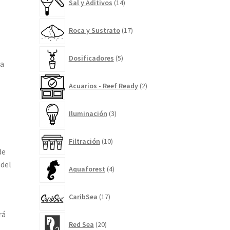
Sal y Aditivos
14
productos
17
Roca y Sustrato
17
productos
5
Dosificadores
5
productos
ia
2
Acuarios - Reef Ready
2
productos
3
Iluminación
3
productos
10
Filtración
10
productos
de
4
 del
Aquaforest
4
productos
17
CaribSea
17
productos
rá
20
Red Sea
20
productos