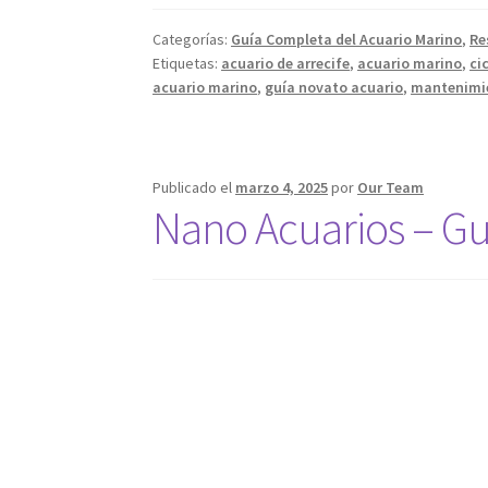
Categorías:
Guía Completa del Acuario Marino
,
Re
Etiquetas:
acuario de arrecife
,
acuario marino
,
ci
acuario marino
,
guía novato acuario
,
mantenimie
Publicado el
marzo 4, 2025
por
Our Team
Nano Acuarios – Gu