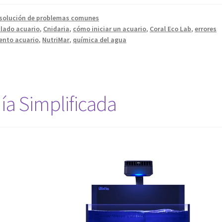
solución de problemas comunes
clado acuario
,
Cnidaria
,
cómo iniciar un acuario
,
Coral Eco Lab
,
errores
nto acuario
,
NutriMar
,
química del agua
ía Simplificada