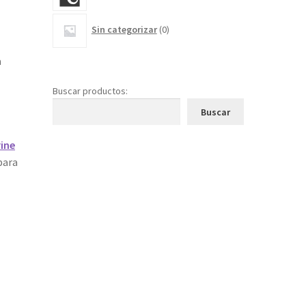
0
Sin categorizar
0
productos
a
Buscar productos:
Buscar
ine
para