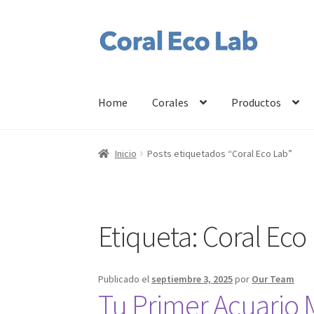
Ir
Ir
a
al
la
contenido
navegación
Home
Corales
Productos
Inicio
Posts etiquetados “Coral Eco Lab”
Etiqueta:
Coral Eco
Publicado el
septiembre 3, 2025
por
Our Team
Tu Primer Acuario 