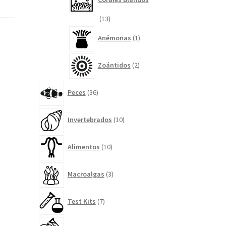
13
13
productos
1
Anémonas
1
producto
2
Zoántidos
2
productos
36
Peces
36
productos
10
Invertebrados
10
productos
10
Alimentos
10
productos
3
Macroalgas
3
productos
7
Test Kits
7
productos
14