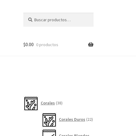
Buscar
Buscar
por:
$
0.00
0 productos
38
Corales
38
productos
22
Corales Duros
22
productos
Corales Blandos