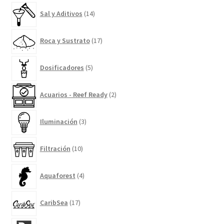
14
Sal y Aditivos
14
productos
17
Roca y Sustrato
17
productos
5
Dosificadores
5
productos
2
Acuarios - Reef Ready
2
productos
3
Iluminación
3
productos
10
Filtración
10
productos
4
Aquaforest
4
productos
17
CaribSea
17
productos
20