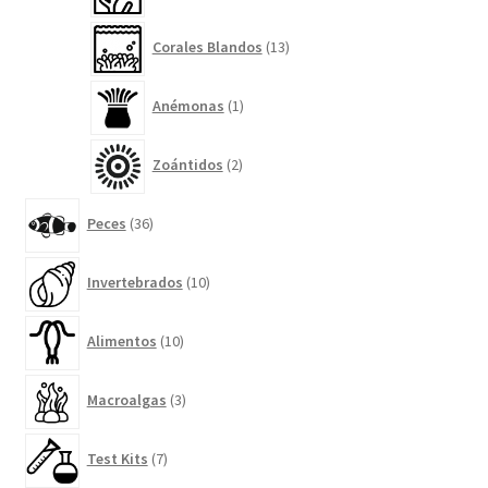
13
Corales Blandos
13
productos
1
Anémonas
1
producto
2
Zoántidos
2
productos
36
Peces
36
productos
10
Invertebrados
10
productos
10
Alimentos
10
productos
3
Macroalgas
3
productos
7
Test Kits
7
productos