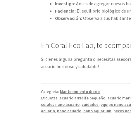
Investiga:
Antes de agregar nuevos hab
Paciencia:
El equilibrio biológico de 
Observación:
Observa a tus habitante
En Coral Eco Lab, te acomp
Si tienes alguna pregunta o necesitas aseso
acuario hermoso y saludable!
Categoría:
Mantenimiento diario
Etiquetas:
acuario arrecife pequeño
,
acuario mar
corales nano acuario
,
cuidados
,
equipo nano acu
acuario
,
nano acuario
,
nano aquarium
,
peces na