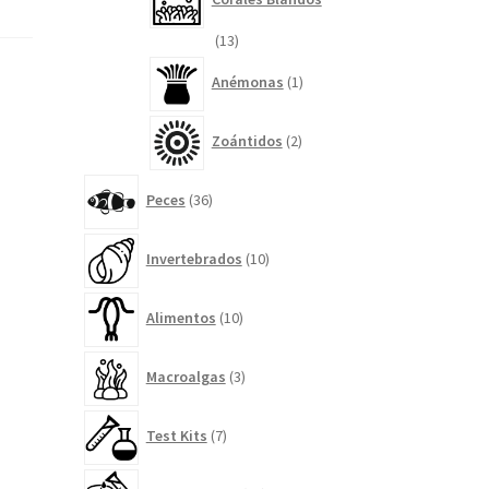
13
13
productos
1
Anémonas
1
producto
2
Zoántidos
2
productos
36
Peces
36
productos
10
Invertebrados
10
productos
10
Alimentos
10
productos
3
Macroalgas
3
productos
7
Test Kits
7
productos
14