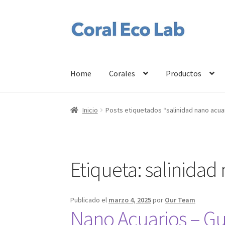
Ir
Ir
a
al
la
contenido
navegación
Home
Corales
Productos
Inicio
Posts etiquetados “salinidad nano acua
Etiqueta:
salinidad
Publicado el
marzo 4, 2025
por
Our Team
Nano Acuarios – Gu