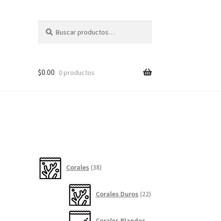
Buscar
Buscar
por:
$
0.00
0 productos
38
Corales
38
productos
22
Corales Duros
22
productos
Corales Blandos