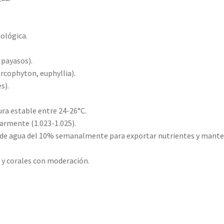
.
iológica.
 payasos).
rcophyton, euphyllia).
s).
a estable entre 24-26°C.
larmente (1.023-1.025).
de agua del 10% semanalmente para exportar nutrientes y mant
 y corales con moderación.