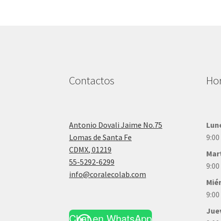
Contactos
Hor
Antonio Dovali Jaime No.75
Lun
Lomas de Santa Fe
9:00
CDMX
,
01219
Mar
55-5292-6299
9:00
info@coralecolab.com
Mié
9:00
Jue
Chat en WhatsApp