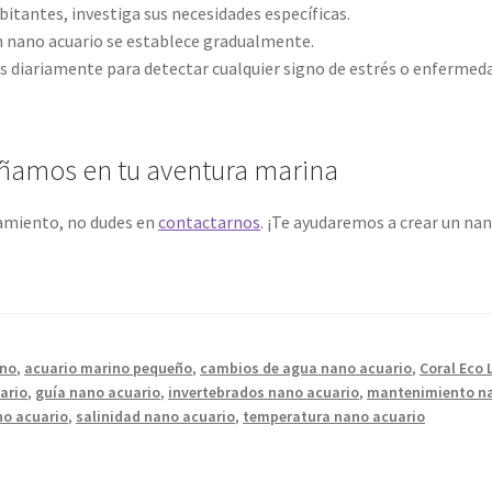
itantes, investiga sus necesidades específicas.
un nano acuario se establece gradualmente.
s diariamente para detectar cualquier signo de estrés o enfermed
añamos en tu aventura marina
ramiento, no dudes en
contactarnos
. ¡Te ayudaremos a crear un na
ino
,
acuario marino pequeño
,
cambios de agua nano acuario
,
Coral Eco 
ario
,
guía nano acuario
,
invertebrados nano acuario
,
mantenimiento n
no acuario
,
salinidad nano acuario
,
temperatura nano acuario