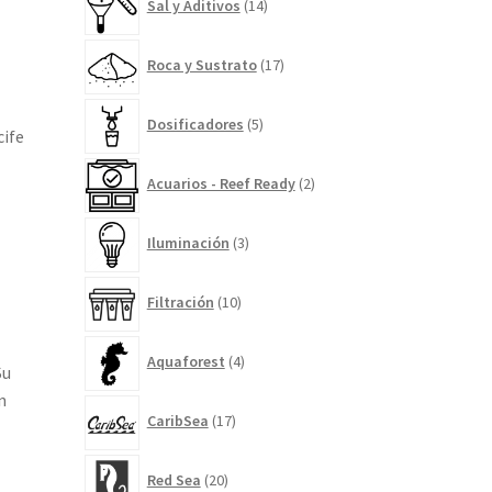
Sal y Aditivos
14
productos
17
Roca y Sustrato
17
productos
5
Dosificadores
5
productos
cife
l
2
Acuarios - Reef Ready
2
productos
3
Iluminación
3
productos
10
Filtración
10
productos
4
Aquaforest
4
Su
productos
n
17
CaribSea
17
productos
20
Red Sea
20
productos