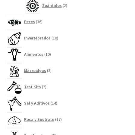
2
Zoántidos
2
productos
36
Peces
36
productos
10
Invertebrados
10
productos
10
Alimentos
10
productos
3
Macroalgas
3
productos
7
Test Kits
7
productos
14
Sal y Aditivos
14
productos
17
Roca y Sustrato
17
productos
5