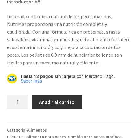
introductorio!!
era:
es:
Inspirado en la dieta natural de los peces marinos,
$333.00.
$275.00.
NutriMar proporciona una nutrición completa y
equilibrada. Con una fórmula rica en proteínas, grasas
saludables, vitaminas y minerales, este alimento fortalece
el sistema inmunológico y mejora la coloración de tus
peces. Los pellets de 0.8 mm de hundimiento lento son
ideales para un consumo natural y eficiente.
Hasta 12 pagos sin tarjeta
con Mercado Pago.
Saber más
Alimento
Añadir al carrito
de
peces
marinos
-
Categoría:
Alimentos
Etiquetas:
Alimento para peces
,
Comida para peces marinos
,
NutriMar