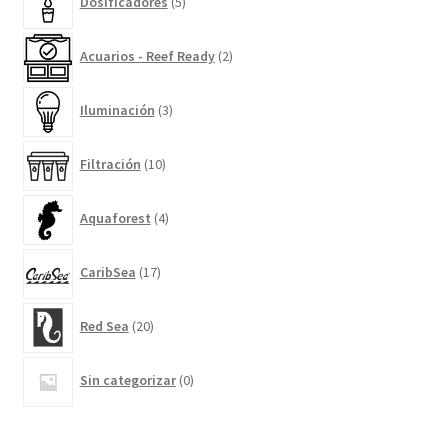
Dosificadores
5
productos
2
Acuarios - Reef Ready
2
productos
3
Iluminación
3
productos
10
Filtración
10
productos
4
Aquaforest
4
productos
17
CaribSea
17
productos
20
Red Sea
20
productos
0
Sin categorizar
0
productos