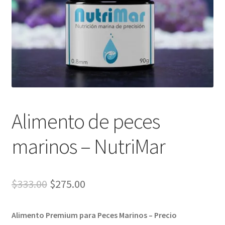
Alimento de peces
marinos – NutriMar
El
El
$
333.00
$
275.00
precio
precio
Alimento Premium para Peces Marinos – Precio
original
actual