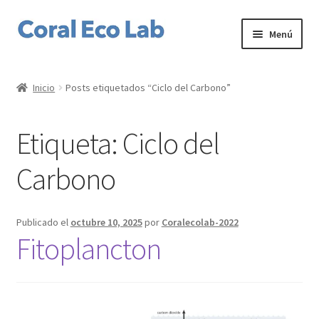
Ir
Ir
Menú
a
al
la
contenido
Home
navegación
Inicio
Posts etiquetados “Ciclo del Carbono”
Expandi
Corales
el
Etiqueta:
Ciclo del
menú
Expandi
Productos
hijo
el
Carbono
menú
Expandi
Servicios
hijo
el
menú
Expandi
Nuestro laboratorio
Publicado el
octubre 10, 2025
por
Coralecolab-2022
hijo
el
Fitoplancton
menú
Expandi
Mi cuenta
hijo
el
menú
hijo