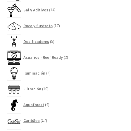
14
Sal y Aditivos
14
productos
17
Roca y Sustrato
17
productos
5
Dosificadores
5
productos
2
Acuarios - Reef Ready
2
productos
3
Iluminación
3
productos
10
Filtración
10
productos
4
Aquaforest
4
productos
17
CaribSea
17
productos