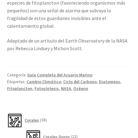
especies de fitoplancton (favoreciendo organismos más
pequeños) son una señal de alarma que subraya la
fragilidad de estos guardianes invisibles ante el
calentamiento global.
Adaptado de un artículo del Earth Observatory de la NASA
por Rebecca Lindsey y Michon Scott.
Categoría:
Guía Completa del Acuario Marino
Etiquetas:
Cambio Climático
,
Ciclo del Carbono
,
Diatomeas
,
Fitoplancton
,
Fotosíntesis
,
NASA
,
Océano
38
Corales
38
productos
22
Corales Duros
22