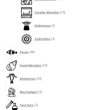
productos
13
Corales Blandos
13
productos
1
Anémonas
1
producto
2
Zoántidos
2
productos
36
Peces
36
productos
10
Invertebrados
10
productos
10
Alimentos
10
productos
3
Macroalgas
3
productos
7
Test Kits
7
productos