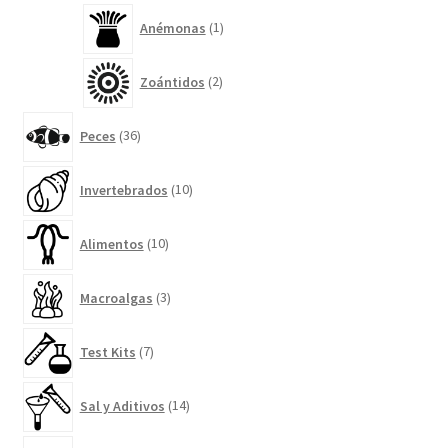
1
Anémonas
1
producto
2
Zoántidos
2
productos
36
Peces
36
productos
10
Invertebrados
10
productos
10
Alimentos
10
productos
3
Macroalgas
3
productos
7
Test Kits
7
productos
14
Sal y Aditivos
14
productos
17