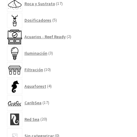
Roca y Sustrato
17
productos
5
Dosificadores
5
productos
2
Acuarios - Reef Ready
2
productos
3
Iluminación
3
productos
10
Filtración
10
productos
4
Aquaforest
4
productos
17
CaribSea
17
productos
20
Red Sea
20
productos
0
Sin categorizar
0