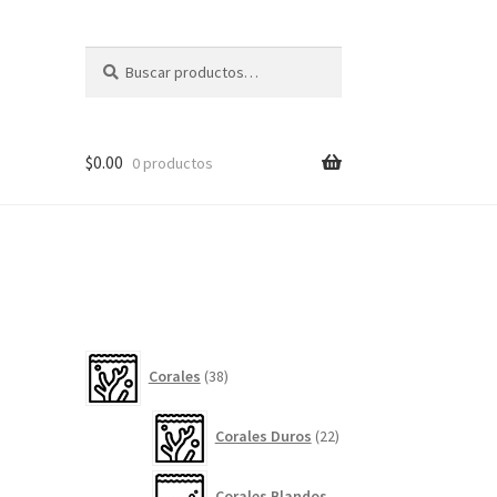
Buscar
Buscar
por:
$
0.00
0 productos
38
Corales
38
productos
22
Corales Duros
22
productos
Corales Blandos