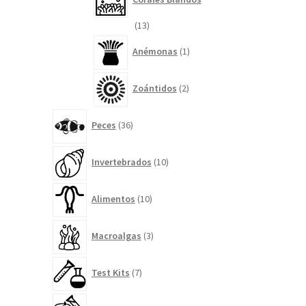
13
13
productos
1
Anémonas
1
producto
2
Zoántidos
2
productos
36
Peces
36
productos
10
Invertebrados
10
productos
10
Alimentos
10
productos
3
Macroalgas
3
productos
7
Test Kits
7
productos
14