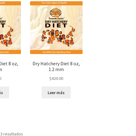
iet 8 oz,
Dry Hatchery Diet 8 oz,
m
1.2 mm
0
$
420.00
ás
Leer más
 3 resultados