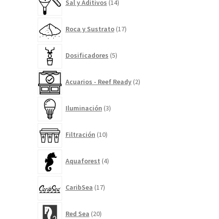
Sal y Aditivos
14
productos
17
Roca y Sustrato
17
productos
5
Dosificadores
5
productos
2
Acuarios - Reef Ready
2
productos
3
Iluminación
3
productos
10
Filtración
10
productos
4
Aquaforest
4
productos
17
CaribSea
17
productos
20
Red Sea
20
productos