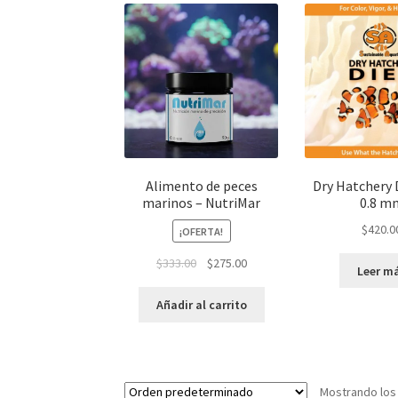
Alimento de peces
Dry Hatchery D
marinos – NutriMar
0.8 m
$
420.0
¡OFERTA!
El
El
$
333.00
$
275.00
Leer m
precio
precio
original
actual
Añadir al carrito
era:
es:
$333.00.
$275.00.
Mostrando los