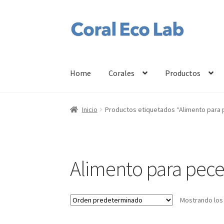
Ir
Ir
a
al
la
contenido
navegación
Home
Corales
Productos
Inicio
Productos etiquetados “Alimento para
Alimento para pece
Mostrando los