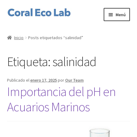
Ir
Ir
Menú
a
al
la
contenido
Home
navegación
Inicio
Posts etiquetados “salinidad”
Expandi
Corales
el
Etiqueta:
salinidad
menú
Expandi
Productos
hijo
el
menú
Expandi
Servicios
Publicado el
enero 17, 2025
por
Our Team
hijo
el
Importancia del pH en
menú
Expandi
Nuestro laboratorio
hijo
el
Acuarios Marinos
menú
Expandi
Mi cuenta
hijo
el
menú
hijo