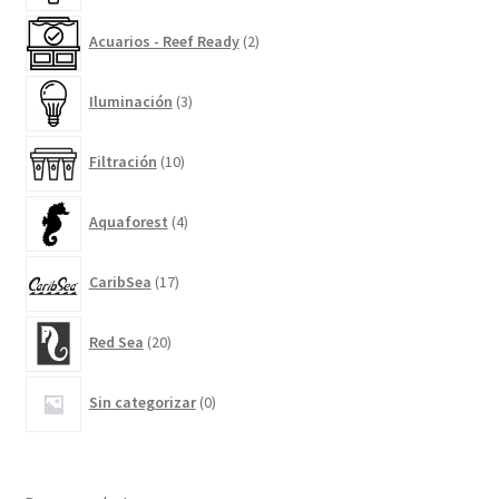
2
Acuarios - Reef Ready
2
productos
3
Iluminación
3
productos
10
Filtración
10
productos
4
Aquaforest
4
productos
17
CaribSea
17
productos
20
Red Sea
20
productos
0
Sin categorizar
0
productos