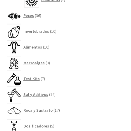
productos
36
Peces
36
productos
10
Invertebrados
10
productos
10
Alimentos
10
productos
3
Macroalgas
3
productos
7
Test Kits
7
productos
14
Sal y Aditivos
14
productos
17
Roca y Sustrato
17
productos
5
Dosificadores
5
productos