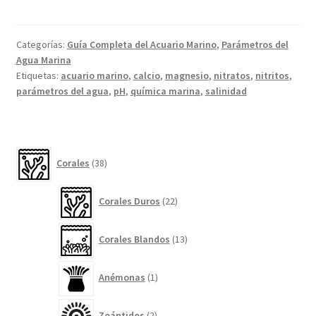
Categorías:
Guía Completa del Acuario Marino
,
Parámetros del
Agua Marina
Etiquetas:
acuario marino
,
calcio
,
magnesio
,
nitratos
,
nitritos
,
parámetros del agua
,
pH
,
química marina
,
salinidad
38
Corales
38
productos
22
Corales Duros
22
productos
13
Corales Blandos
13
productos
1
Anémonas
1
producto
2
Zoántidos
2