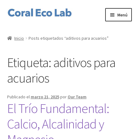
Ir
Ir
Menú
a
al
la
contenido
Home
navegación
Inicio
Posts etiquetados “aditivos para acuarios”
Expandi
Corales
el
Etiqueta:
aditivos para
menú
Expandi
Productos
hijo
el
acuarios
menú
Expandi
Servicios
hijo
el
menú
Expandi
Nuestro laboratorio
Publicado el
marzo 21, 2025
por
Our Team
hijo
el
El Trío Fundamental:
menú
Expandi
Mi cuenta
hijo
el
Calcio, Alcalinidad y
menú
hijo