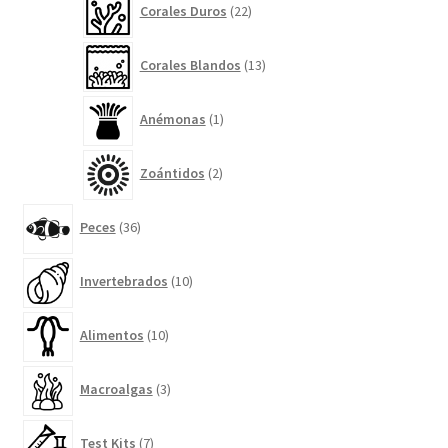
Corales Duros
22
productos
13
Corales Blandos
13
productos
1
Anémonas
1
producto
2
Zoántidos
2
productos
36
Peces
36
productos
10
Invertebrados
10
productos
10
Alimentos
10
productos
3
Macroalgas
3
productos
7
Test Kits
7