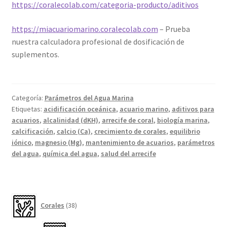
https://coralecolab.com/categoria-producto/aditivos
https://miacuariomarino.coralecolab.com
– Prueba
nuestra calculadora profesional de dosificación de
suplementos.
Categoría:
Parámetros del Agua Marina
Etiquetas:
acidificación oceánica
,
acuario marino
,
aditivos para
acuarios
,
alcalinidad (dKH)
,
arrecife de coral
,
biología marina
,
calcificación
,
calcio (Ca)
,
crecimiento de corales
,
equilibrio
iónico
,
magnesio (Mg)
,
mantenimiento de acuarios
,
parámetros
del agua
,
química del agua
,
salud del arrecife
38
Corales
38
productos
22