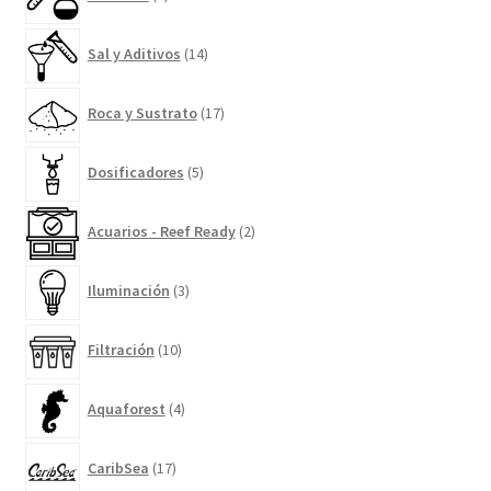
productos
14
Sal y Aditivos
14
productos
17
Roca y Sustrato
17
productos
5
Dosificadores
5
productos
2
Acuarios - Reef Ready
2
productos
3
Iluminación
3
productos
10
Filtración
10
productos
4
Aquaforest
4
productos
17
CaribSea
17
productos