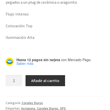
pegados a un plug de cerámica o aragonito
Flujo: Intenso
Colocación: Top
Iluminación: Alta
Hasta 12 pagos sin tarjeta
con Mercado Pago.
Saber más
Fiji
Añadir al carrito
Acropora
CPE
0015
cantidad
Categoría:
Corales Duros
Etiquetas:
Acropora
,
Corales Duros
,
SPS