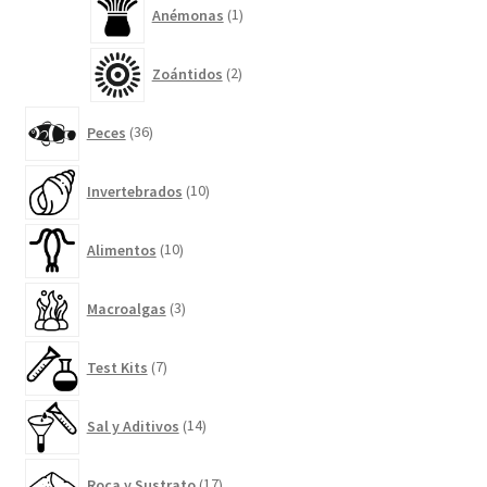
1
Anémonas
1
producto
2
Zoántidos
2
productos
36
Peces
36
productos
10
Invertebrados
10
productos
10
Alimentos
10
productos
3
Macroalgas
3
productos
7
Test Kits
7
productos
14
Sal y Aditivos
14
productos
17
Roca y Sustrato
17