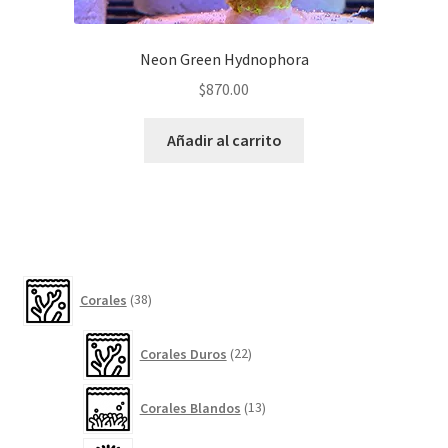
Neon Green Hydnophora
$
870.00
Añadir al carrito
38
Corales
38
productos
22
Corales Duros
22
productos
13
Corales Blandos
13
productos