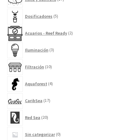
productos
5
Dosificadores
5
productos
2
Acuarios - Reef Ready
2
productos
3
Iluminación
3
productos
10
Filtración
10
productos
4
Aquaforest
4
productos
17
CaribSea
17
productos
20
Red Sea
20
productos
0
Sin categorizar
0
productos