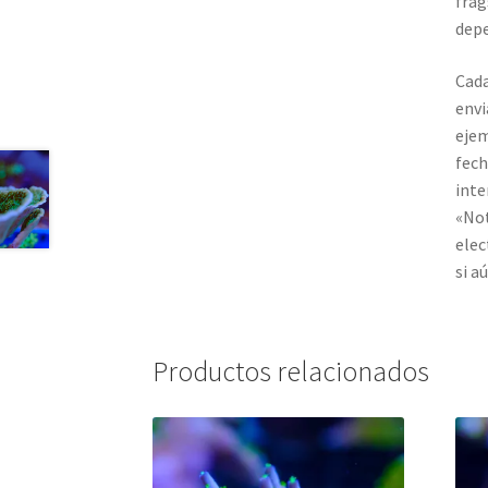
frag
depe
Cada
envi
ejem
fech
inte
«Not
elec
si a
Productos relacionados