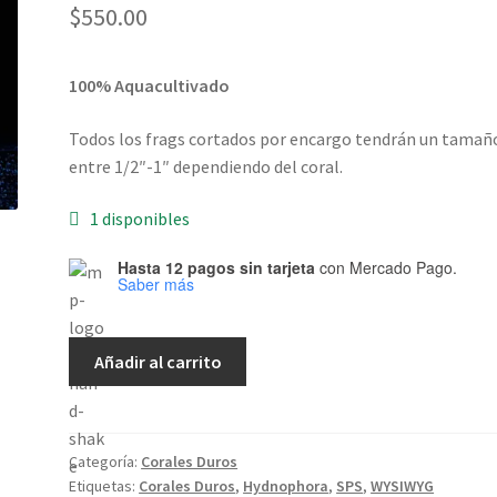
$
550.00
100% Aquacultivado
Todos los frags cortados por encargo tendrán un tamañ
entre 1/2″-1″ dependiendo del coral.
1 disponibles
Hasta 12 pagos sin tarjeta
con Mercado Pago.
Saber más
Toxic
Añadir al carrito
Green
Hydnophora
CPE
0031
Categoría:
Corales Duros
Etiquetas:
Corales Duros
,
Hydnophora
,
SPS
,
WYSIWYG
cantidad