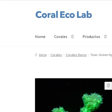
Ir
Ir
a
al
la
contenido
navegación
Home
Corales
Productos
Inicio
Corales
Corales Duros
Toxic Green H
🔍