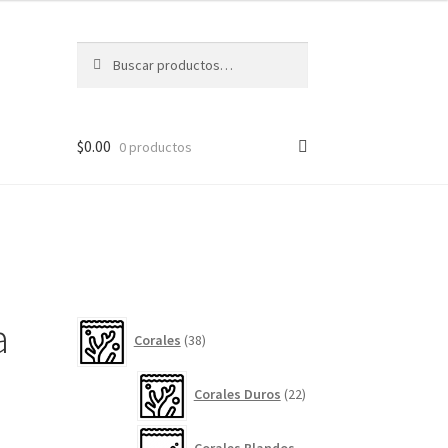
Buscar
Buscar
por:
$
0.00
0 productos
a
38
Corales
38
productos
22
Corales Duros
22
productos