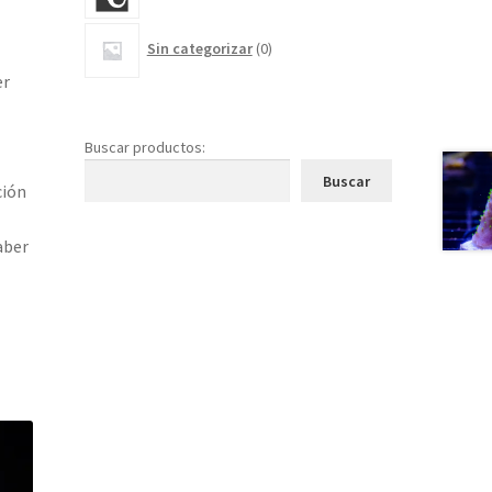
0
Sin categorizar
0
productos
er
Buscar productos:
Buscar
ción
aber