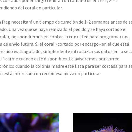
s cortados por encargo tendrán un tamaño de entre 1/2″-1″
ndiendo del coral en particular.
 frag necesitará un tiempo de curación de 1-2 semanas antes de s
ado. Una vez que se haya realizado el pedido y se haya cortado el
plar, nos pondremos en contacto con usted para programar una
a de envío futura. Si el coral «cortado por encargo» en el que está
resado está agotado, simplemente introduzca sus datos en la sec
ificarme cuando esté disponible». Le avisaremos por correo
trónico cuando la colonia madre esté lista para ser cortada para s
ún está interesado en recibir esa pieza en particular.