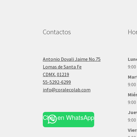
Contactos
Hor
Antonio Dovali Jaime No.75
Lun
Lomas de Santa Fe
9:00
CDMX
,
01219
Mar
55-5292-6299
9:00
info@coralecolab.com
Mié
9:00
Jue
Chat en WhatsApp
9:00
Vie