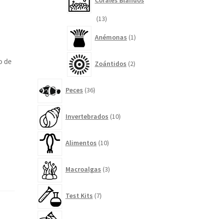
Corales Blandos
13
13
productos
1
Anémonas
1
producto
2
o de
Zoántidos
2
productos
36
Peces
36
productos
10
Invertebrados
10
productos
10
Alimentos
10
productos
3
Macroalgas
3
productos
7
Test Kits
7
productos
14