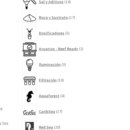
Sal y Aditivos
14
productos
17
Roca y Sustrato
17
productos
5
Dosificadores
5
productos
2
Acuarios - Reef Ready
2
productos
3
Iluminación
3
productos
10
Filtración
10
productos
4
Aquaforest
4
productos
17
ue
CaribSea
17
productos
s los
20
Red Sea
20
productos