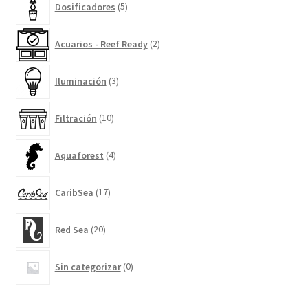
Dosificadores
5
productos
2
Acuarios - Reef Ready
2
productos
3
Iluminación
3
productos
10
Filtración
10
productos
4
Aquaforest
4
productos
17
CaribSea
17
productos
20
Red Sea
20
productos
0
Sin categorizar
0
productos