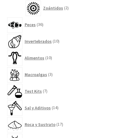
2
Zoántidos
2
productos
36
Peces
36
productos
10
Invertebrados
10
productos
10
Alimentos
10
productos
3
Macroalgas
3
productos
7
Test Kits
7
productos
14
Sal y Aditivos
14
productos
17
Roca y Sustrato
17
productos
5