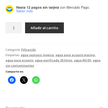
Hasta 12 pagos sin tarjeta
con Mercado Pago.
Saber más
Bidón
Añadir al carrito
con
Agua
Purificada
de
Categoría:
Filtración
Etiquetas:
agua osmosis inversa
,
agua para acuario marino
,
20L
agua pura acuario
,
agua purificada 20 litros
,
agua RO/DI
,
agua
cantidad
sin contaminantes
Comparte en: