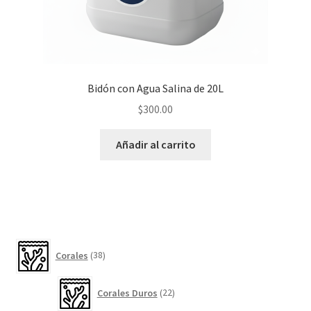
Bidón con Agua Salina de 20L
$
300.00
Añadir al carrito
38
Corales
38
productos
22
Corales Duros
22
productos