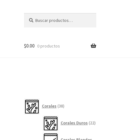
Buscar
Buscar
por:
$
0.00
0 productos
38
Corales
38
productos
22
Corales Duros
22
productos
Corales Blandos