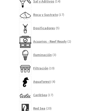
Sal y Aditivos
14
productos
17
Roca y Sustrato
17
productos
5
Dosificadores
5
productos
2
Acuarios - Reef Ready
2
productos
3
Iluminación
3
productos
10
Filtración
10
productos
4
Aquaforest
4
productos
17
CaribSea
17
productos
20
Red Sea
20
productos