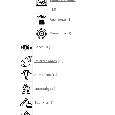
13
13
productos
1
Anémonas
1
producto
2
Zoántidos
2
productos
36
Peces
36
productos
10
Invertebrados
10
productos
10
Alimentos
10
productos
3
Macroalgas
3
productos
7
Test Kits
7
productos
14