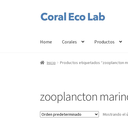
Ir
Ir
a
al
la
contenido
navegación
Home
Corales
Productos
Inicio
Productos etiquetados “zooplancton m
zooplancton marin
Mostrando el ú