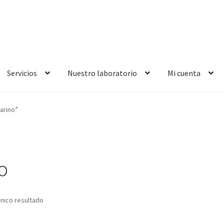
Servicios
Nuestro laboratorio
Mi cuenta
arino”
o
nico resultado