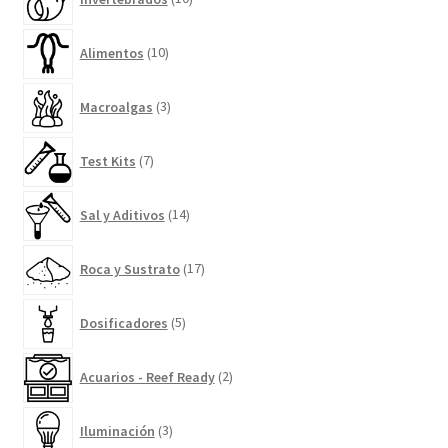
productos
10
Alimentos
10
productos
3
Macroalgas
3
productos
7
Test Kits
7
productos
14
Sal y Aditivos
14
productos
17
Roca y Sustrato
17
productos
5
Dosificadores
5
productos
2
Acuarios - Reef Ready
2
productos
3
Iluminación
3
productos