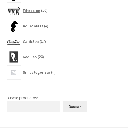
10
Filtración
10
productos
4
Aquaforest
4
productos
17
CaribSea
17
productos
20
Red Sea
20
productos
0
Sin categorizar
0
productos
Buscar productos:
Buscar