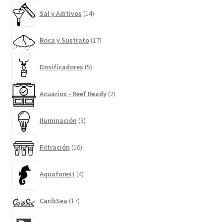
14
Sal y Aditivos
14
productos
17
Roca y Sustrato
17
productos
5
Dosificadores
5
productos
2
Acuarios - Reef Ready
2
productos
3
Iluminación
3
productos
10
Filtración
10
productos
4
Aquaforest
4
productos
17
CaribSea
17
productos
20