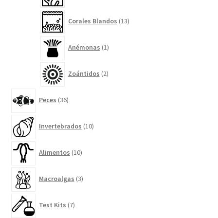
13
Corales Blandos
13
productos
1
Anémonas
1
producto
2
Zoántidos
2
productos
36
Peces
36
productos
10
Invertebrados
10
productos
10
Alimentos
10
productos
3
Macroalgas
3
productos
7
Test Kits
7
productos