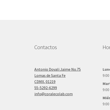
Contactos
Hor
Antonio Dovali Jaime No.75
Lun
Lomas de Santa Fe
9:00
CDMX
,
01219
Mar
55-5292-6299
9:00
info@coralecolab.com
Mié
9:00