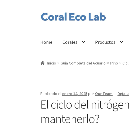
Ir
Ir
a
al
la
contenido
navegación
Home
Corales
Productos
Inicio
Guía Completa del Acuario Marino
Cic
Publicado el
enero 14, 2025
por
Our Team
—
Deja 
El ciclo del nitróg
mantenerlo?