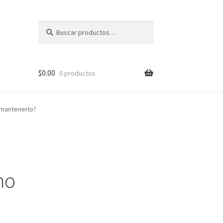
Buscar
Buscar
por:
$
0.00
0 productos
 mantenerlo?
mo