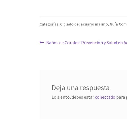
Categorías:
Ciclado del acuario marino
,
Guía Comp
Navegación
Anterior:
Baños de Corales: Prevención y Salud en A
de
entradas
Deja una respuesta
Lo siento, debes estar
conectado
para 