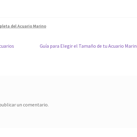
leta del Acuario Marino
Siguiente:
cuarios
Guía para Elegir el Tamaño de tu Acuario Mari
publicar un comentario.