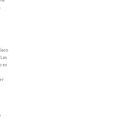
s
níaco
 Las
o es
er
s