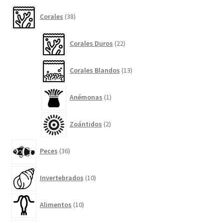
38
Corales
38
productos
22
Corales Duros
22
productos
13
Corales Blandos
13
productos
1
Anémonas
1
producto
2
Zoántidos
2
productos
36
Peces
36
productos
10
Invertebrados
10
productos
10
Alimentos
10
productos