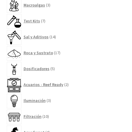
3
Macroalgas
3
productos
7
Test Kits
7
productos
14
Sal y Aditivos
14
productos
17
Roca y Sustrato
17
productos
5
Dosificadores
5
productos
2
Acuarios - Reef Ready
2
productos
3
Iluminación
3
productos
10
Filtración
10
productos
4