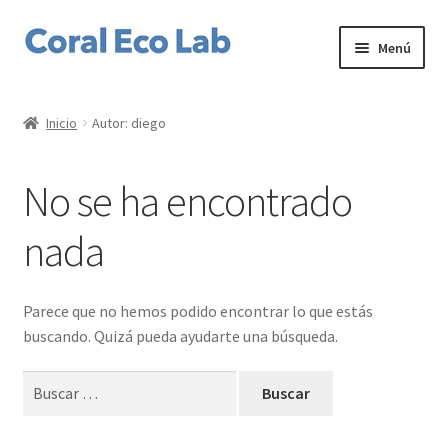
Ir
Ir
Menú
a
al
la
contenido
Home
navegación
Inicio
Autor: diego
Expandi
Corales
el
No se ha encontrado
menú
Expandi
Productos
hijo
el
nada
menú
Expandi
Servicios
hijo
el
menú
Expandi
Nuestro laboratorio
Parece que no hemos podido encontrar lo que estás
hijo
el
buscando. Quizá pueda ayudarte una búsqueda.
menú
Expandi
Mi cuenta
hijo
el
Buscar:
menú
hijo